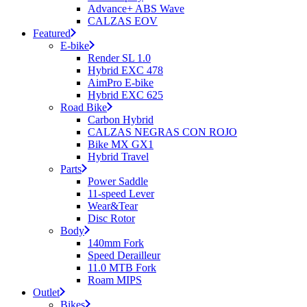
Advance+ ABS Wave
CALZAS EOV
Featured
E-bike
Render SL 1.0
Hybrid EXC 478
AimPro E-bike
Hybrid EXC 625
Road Bike
Carbon Hybrid
CALZAS NEGRAS CON ROJO
Bike MX GX1
Hybrid Travel
Parts
Power Saddle
11-speed Lever
Wear&Tear
Disc Rotor
Body
140mm Fork
Speed Derailleur
11.0 MTB Fork
Roam MIPS
Outlet
Bikes