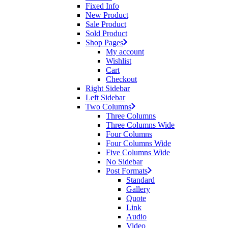
Fixed Info
New Product
Sale Product
Sold Product
Shop Pages
My account
Wishlist
Cart
Checkout
Right Sidebar
Left Sidebar
Two Columns
Three Columns
Three Columns Wide
Four Columns
Four Columns Wide
Five Columns Wide
No Sidebar
Post Formats
Standard
Gallery
Quote
Link
Audio
Video