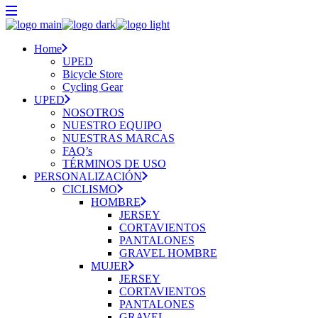
Skip
to
the
Home
content
UPED
Bicycle Store
Cycling Gear
UPED
NOSOTROS
NUESTRO EQUIPO
NUESTRAS MARCAS
FAQ’s
TÉRMINOS DE USO
PERSONALIZACIÓN
CICLISMO
HOMBRE
JERSEY
CORTAVIENTOS
PANTALONES
GRAVEL HOMBRE
MUJER
JERSEY
CORTAVIENTOS
PANTALONES
GRAVEL