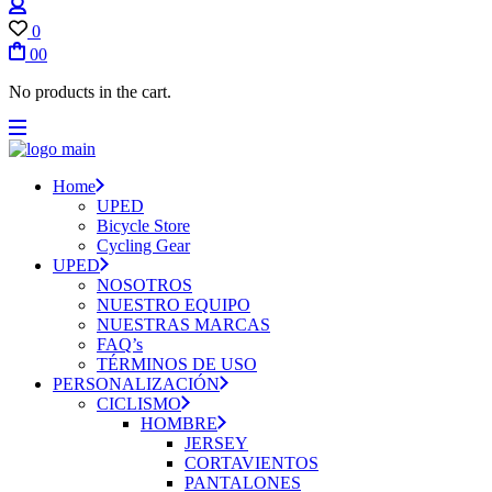
Login
/
0
Register
00
No products in the cart.
Home
UPED
Bicycle Store
Cycling Gear
UPED
NOSOTROS
NUESTRO EQUIPO
NUESTRAS MARCAS
FAQ’s
TÉRMINOS DE USO
PERSONALIZACIÓN
CICLISMO
HOMBRE
JERSEY
CORTAVIENTOS
PANTALONES