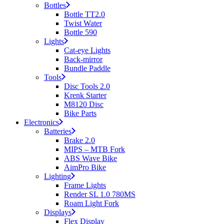
Bottles
Bottle TT2.0
Twist Water
Bottle 590
Lights
Cat-eye Lights
Back-mirror
Bundle Paddle
Tools
Disc Tools 2.0
Krenk Starter
M8120 Disc
Bike Parts
Electronics
Batteries
Brake 2.0
MIPS – MTB Fork
ABS Wave Bike
AimPro Bike
Lighting
Frame Lights
Render SL 1.0 780MS
Roam Light Fork
Displays
Flex Display