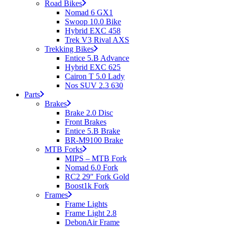
Road Bikes
Nomad 6 GX1
Swoop 10.0 Bike
Hybrid EXC 458
Trek V3 Rival AXS
Trekking Bikes
Entice 5.B Advance
Hybrid EXC 625
Cairon T 5.0 Lady
Nos SUV 2.3 630
Parts
Brakes
Brake 2.0 Disc
Front Brakes
Entice 5.B Brake
BR-M9100 Brake
MTB Forks
MIPS – MTB Fork
Nomad 6.0 Fork
RC2 29″ Fork Gold
Boost1k Fork
Frames
Frame Lights
Frame Light 2.8
DebonAir Frame