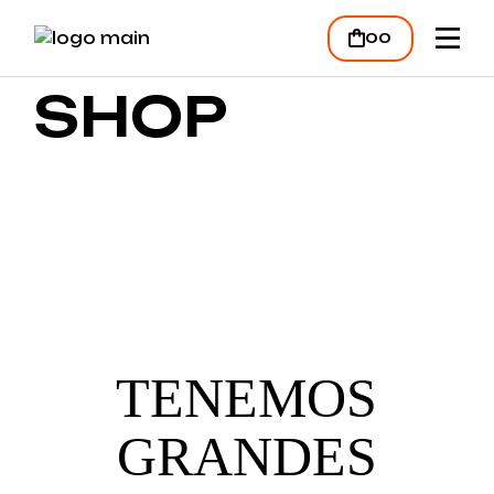
Skip
to
00
the
content
SHOP
TENEMOS
GRANDES