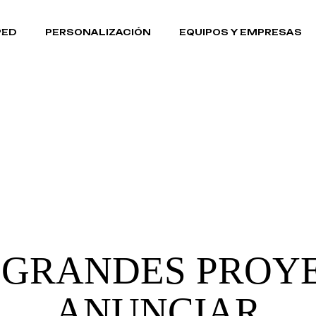
OS
CICLISMO
PED
PERSONALIZACIÓN
EQUIPOS Y EMPRESAS
 EQUIPO
RUNNING
S MARCAS
GENERAL
OTROS
CICLISMO
S DE USO
STRO EQUIPO
RUNNING
STRAS MARCAS
GENERAL
S
MINOS DE USO
 GRANDES PROYE
ANUNCIAR